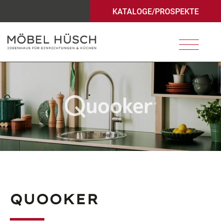
KATALOGE/PROSPEKTE
HOME
SALE%
WOHNBEREICHE
KÜCHENWELT
QUOOKER
WOHNZIMMER