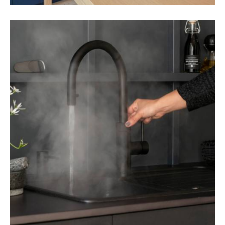
RÖHR
SCHÜLLER
STRESSLESS - WOHLFÜHLEN PUR
SUDBROCK
TRENDS
SERVICE
AKTUELLES
BERATUNG & PLANUNG