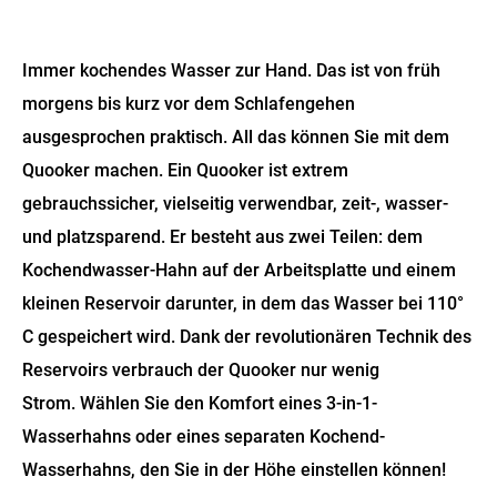
SCHLAFZIMMER
Immer kochendes Wasser zur Hand. Das ist von früh
ESSZIMMER
morgens bis kurz vor dem Schlafengehen
ausgesprochen praktisch. All das können Sie mit dem
BÜROMÖBEL
Quooker machen. Ein Quooker ist extrem
gebrauchssicher, vielseitig verwendbar, zeit-, wasser-
MARKENWELT
und platzsparend. Er besteht aus zwei Teilen: dem
Kochendwasser-Hahn auf der Arbeitsplatte und einem
BORA
kleinen Reservoir darunter, in dem das Wasser bei 110°
C gespeichert wird. Dank der revolutionären Technik des
COMFORT REPUBLIC - SOFAS & SESSEL MIT
Reservoirs verbrauch der Quooker nur wenig
WOHLFÜHLERLEBNIS
Strom. Wählen Sie den Komfort eines 3-in-1-
GLOBAL WOHNEN
Wasserhahns oder eines separaten Kochend-
Wasserhahns, den Sie in der Höhe einstellen können!
GLOBAL KÜCHEN