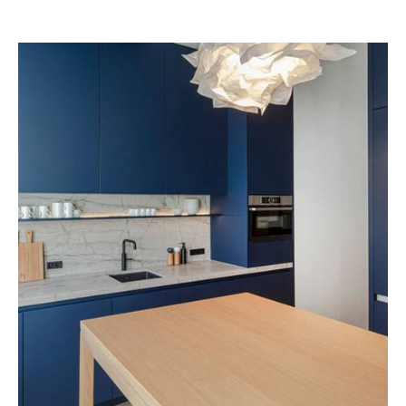
LEICHT
QUOOKER
MIELE
MUSTERRING
NEFF
NEXT 125
NOBILIA KÜCHEN
RAUMPLUS